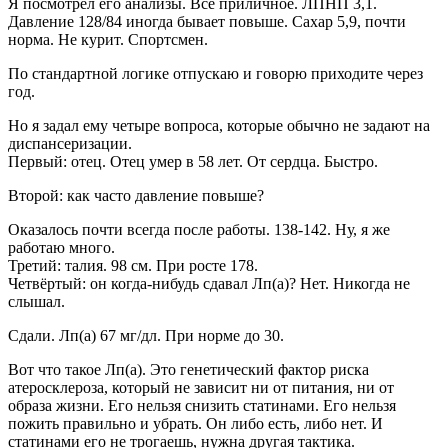
Я посмотрел его анализы. Всё приличное. ЛПНП 3,1.
Давление 128/84 иногда бывает повыше. Сахар 5,9, почти
норма. Не курит. Спортсмен.
По стандартной логике отпускаю и говорю приходите через
год.
Но я задал ему четыре вопроса, которые обычно не задают на
диспансеризации.
Первый: отец. Отец умер в 58 лет. От сердца. Быстро.
Второй: как часто давление повыше?
Оказалось почти всегда после работы. 138-142. Ну, я же
работаю много.
Третий: талия. 98 см. При росте 178.
Четвёртый: он когда-нибудь сдавал Лп(а)? Нет. Никогда не
слышал.
Сдали. Лп(а) 67 мг/дл. При норме до 30.
Вот что такое Лп(а). Это генетический фактор риска
атеросклероза, который не зависит ни от питания, ни от
образа жизни. Его нельзя снизить статинами. Его нельзя
пожить правильно и убрать. Он либо есть, либо нет. И
статинами его не трогаешь, нужна другая тактика.