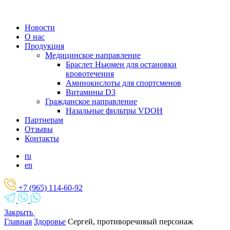
Новости
О нас
Продукция
Медицинское направление
Браслет Ньюмен для остановки
кровотечения
Аминокислоты для спортсменов
Витамины D3
Гражданское направление
Назальные фильтры VDOH
Партнерам
Отзывы
Контакты
ru
en
+7 (965) 114-60-92
Закрыть
Главная
Здоровье
Сергей, противоречивый персонаж