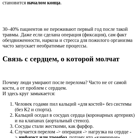
становится
началом конца
.​
30–40% пациентов не переживают первый год после такой
травмы. Даже если сделана операция (фиксация), сам факт
обездвиженности, наркоза и стресса для пожилого организма
часто запускает необратимые процессы.
Связь с сердцем, о которой молчат
Почему люди умирают после перелома? Часто не от самой
кости, а от проблем с сердцем.
И здесь круг замыкается:
Человек годами пил кальций «для костей» без системы
(без К2 и спорта).
Кальций оседал в сосудах сердца (коронарных артериях)
и на клапанах (аортальный стеноз).
Сосуды стали жесткими, как фарфор.
Случается перелом -> операция -> нагрузка на сердце -
>
инфаркт или тромбоз
, потому что «каменные»