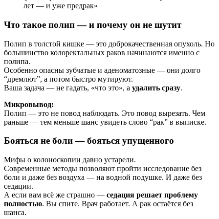
лет — и уже предрак»
Что такое полип — и почему он не шутит
Полип в толстой кишке — это доброкачественная опухоль. Но
большинство колоректальных раков начинаются именно с
полипа.
Особенно опасны зубчатые и аденоматозные — они долго
“дремлют”, а потом быстро мутируют.
Ваша задача — не гадать, «что это», а
удалить сразу
.
Микровывод:
Полип — это не повод наблюдать. Это повод вырезать. Чем
раньше — тем меньше шанс увидеть слово “рак” в выписке.
Бояться не боли — бояться упущенного
Мифы о колоноскопии давно устарели.
Современные методы позволяют пройти исследование без
боли и даже без воздуха — на водной подушке. И даже без
седации.
А если вам всё же страшно —
седация решает проблему
полностью
. Вы спите. Врач работает. А рак остаётся без
шанса.