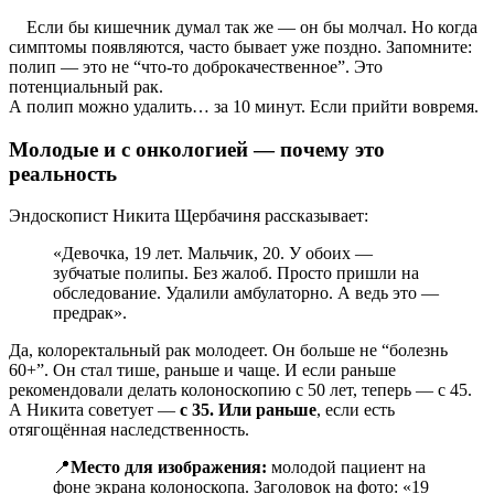
Если бы кишечник думал так же — он бы молчал. Но когда
симптомы появляются, часто бывает уже поздно. Запомните:
полип — это не “что-то доброкачественное”. Это
потенциальный рак.
А полип можно удалить… за 10 минут. Если прийти вовремя.
Молодые и с онкологией — почему это
реальность
Эндоскопист Никита Щербачиня рассказывает:
«Девочка, 19 лет. Мальчик, 20. У обоих —
зубчатые полипы. Без жалоб. Просто пришли на
обследование. Удалили амбулаторно. А ведь это —
предрак».
Да, колоректальный рак молодеет. Он больше не “болезнь
60+”. Он стал тише, раньше и чаще. И если раньше
рекомендовали делать колоноскопию с 50 лет, теперь — с 45.
А Никита советует —
с 35. Или раньше
, если есть
отягощённая наследственность.
📍
Место для изображения:
молодой пациент на
фоне экрана колоноскопа. Заголовок на фото: «19