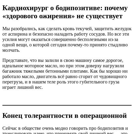
Кардиохирург о бодипозитиве: почему
«здорового ожирения» не существует
Мы разобрались, как сделать кровь текучей, защитить желудок
от аспирина и безопасно наладить работу сосудов. Но все эти
усилия могут оказаться совершенно бесполезными из-за
одной вещи, о которой сегодня почему-то принято стыдливо
молчать.
Представьте, что вы залили в свою машину самое дорогое,
идеальное моторное масло, но при этом доверху нагрузили
багажник тяжелыми бетонными плитами. Как бы хорошо ни
работало масло, двигатель всё равно сгорит от чудовищного
перегруза, и в нашем теле роль этого губительного груза
играет лишний вес.
Конец толерантности в операционной
Сейчас в обществе очень модно говорить про бодипозитив и
транслировать идею, что принимать свой лишний вес — это