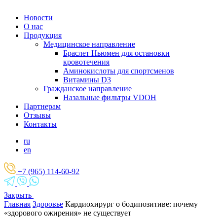
Новости
О нас
Продукция
Медицинское направление
Браслет Ньюмен для остановки
кровотечения
Аминокислоты для спортсменов
Витамины D3
Гражданское направление
Назальные фильтры VDOH
Партнерам
Отзывы
Контакты
ru
en
+7 (965) 114-60-92
Закрыть
Главная
Здоровье
Кардиохирург о бодипозитиве: почему
«здорового ожирения» не существует