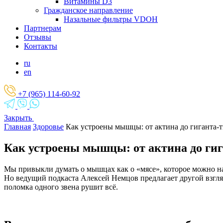
Витамины D3
Гражданское направление
Назальные фильтры VDOH
Партнерам
Отзывы
Контакты
ru
en
+7 (965) 114-60-92
Закрыть
Главная
Здоровье
Как устроены мышцы: от актина до гиганта-
Как устроены мышцы: от актина до гиг
Мы привыкли думать о мышцах как о «мясе», которое можно нак
Но ведущий подкаста Алексей Немцов предлагает другой взгля
поломка одного звена рушит всё.