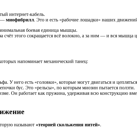
тый интернет-кабель.
й —
миофибрилл
. Это и есть «рабочие лошадки» наших движени
минимальная боевая единица мышцы.
а счёт этого сокращается всё волокно, а за ним — и вся мышца 
которых напоминает механический танец:
а. У него есть «головки», которые могут двигаться и цепляться 
епочки бус. Это «рельсы», по которым миозин пытается ползти.
зме. Он работает как пружина, удерживая всю конструкцию вмес
вижение
которую называют
«теорией скольжения нитей»
.