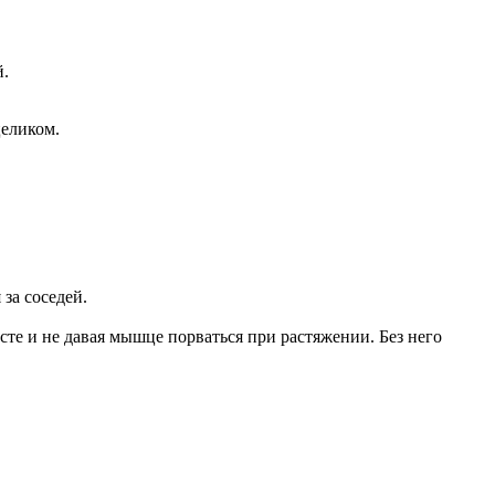
й.
целиком.
за соседей.
те и не давая мышце порваться при растяжении. Без него