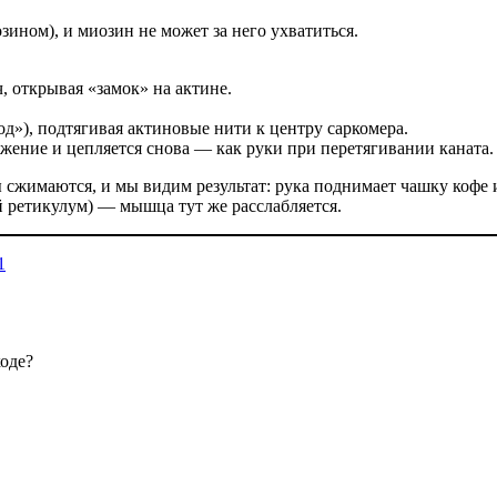
ином), и миозин не может за него ухватиться.
, открывая «замок» на актине.
од»), подтягивая актиновые нити к центру саркомера.
ожение и цепляется снова — как руки при перетягивании каната.
сжимаются, и мы видим результат: рука поднимает чашку кофе 
й ретикулум) — мышца тут же расслабляется.
1
оде?