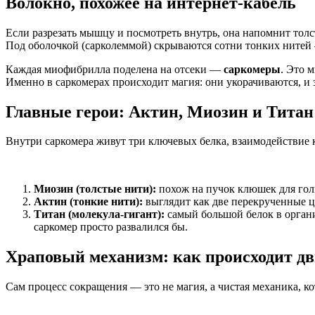
Волокно, похожее на интернет-кабель
Если разрезать мышцу и посмотреть внутрь, она напомнит толс
Под оболочкой (сарколеммой) скрываются сотни тонких ните
Каждая миофибрилла поделена на отсеки —
саркомеры
. Это 
Именно в саркомерах происходит магия: они укорачиваются, и з
Главные герои: Актин, Миозин и Титан
Внутри саркомера живут три ключевых белка, взаимодействие 
Миозин (толстые нити):
похож на пучок клюшек для гольф
Актин (тонкие нити):
выглядит как две перекрученные ц
Титан (молекула-гигант):
самый большой белок в органи
саркомер просто развалился бы.
Храповый механизм: как происходит д
Сам процесс сокращения — это не магия, а чистая механика, 