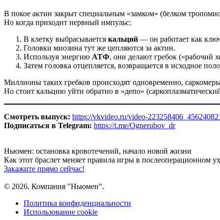
В покое актин закрыт специальным «замком» (белком тропомиоз
Но когда приходит нервный импульс:
В клетку выбрасывается
кальций
— он работает как ключ
Головки миозина тут же цепляются за актин.
Используя энергию
АТФ
, они делают гребок («рабочий х
Затем головка отцепляется, возвращается в исходное пол
Миллионы таких гребков происходят одновременно, саркомеры 
Но стоит кальцию уйти обратно в «депо» (саркоплазматически
Смотреть выпуск:
https://vkvideo.ru/video-223258406_45624082
Подписаться в Telegram:
https://t.me/Ognerubov_dr
Ньюмен:
остановка кровотечений, начало новой жизни
Как этот браслет меняет правила игры
в послеоперационном ух
Закажите прямо сейчас!
© 2026. Компания "Ньюмен".
Политика конфиденциальности
Использование cookie