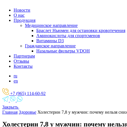
Новости
О нас
Продукция
Медицинское направление
Браслет Ньюмен для остановки кровотечения
Аминокислоты для спортсменов
Витамины D3
Гражданское направление
Назальные фильтры VDOH
Партнерам
Отзывы
Контакты
ru
en
+7 (965) 114-60-92
Закрыть
Главная
Здоровье
Холестерин 7,8 у мужчин: почему нельзя сни
Холестерин 7,8 у мужчин: почему нельз