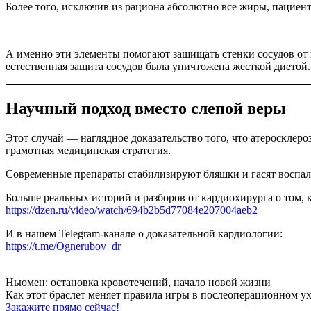
Более того, исключив из рациона абсолютно все жиры, пациен
А именно эти элементы помогают защищать стенки сосудов от 
естественная защита сосудов была уничтожена жесткой диетой. 
Научный подход вместо слепой веры
Этот случай — наглядное доказательство того, что атеросклеро
грамотная медицинская стратегия.
Современные препараты стабилизируют бляшки и гасят воспале
Больше реальных историй и разборов от кардиохирурга о том,
https://dzen.ru/video/watch/694b2b5d77084e207004aeb2
И в нашем Telegram-канале о доказательной кардиологии:
https://t.me/Ognerubov_dr
Ньюмен:
остановка кровотечений, начало новой жизни
Как этот браслет меняет правила игры
в послеоперационном ух
Закажите прямо сейчас!