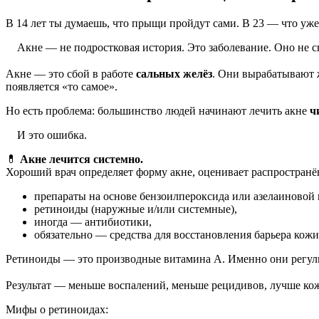
В 14 лет ты думаешь, что прыщи пройдут сами. В 23 — что уже 
Акне — не подростковая история. Это заболевание. Оно не с
⠀
Акне — это сбой в работе
сальных желёз
. Они вырабатывают ж
появляется «то самое».
Но есть проблема: большинство людей начинают лечить акне
ч
И это ошибка.
💊
Акне лечится системно.
Хороший врач определяет форму акне, оценивает распространё
препараты на основе бензоилпероксида или азелаиновой 
ретиноиды (наружные и/или системные),
иногда — антибиотики,
обязательно — средства для восстановления барьера кожи
Ретиноиды — это производные витамина A. Именно они регулир
⠀
Результат — меньше воспалений, меньше рецидивов, лучше кож
Мифы о ретиноидах: