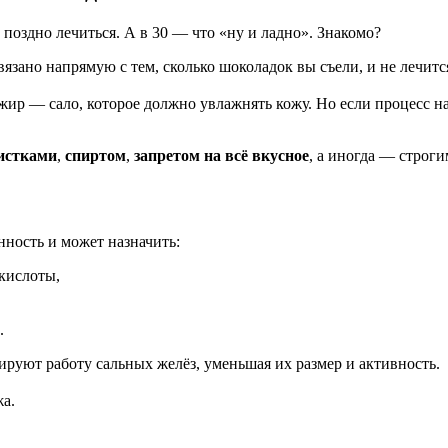
поздно лечиться. А в 30 — что «ну и ладно». Знакомо?
вязано напрямую с тем, сколько шоколадок вы съели, и не лечит
ир — сало, которое должно увлажнять кожу. Но если процесс на
истками
,
спиртом
,
запретом на всё вкусное
, а иногда — строг
нность и может назначить:
кислоты,
.
уют работу сальных желёз, уменьшая их размер и активность.
а.