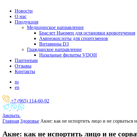
Новости
О нас
Продукция
Медицинское направление
Браслет Ньюмен для остановки кровотечения
Аминокислоты для спортсменов
Витамины D3
Гражданское направление
Назальные фильтры VDOH
Партнерам
Отзывы
Контакты
ru
en
+7 (965) 114-60-92
Закрыть
Главная
Здоровье
Акне: как не испортить лицо и не сорваться н
Акне: как не испортить лицо и не сорва