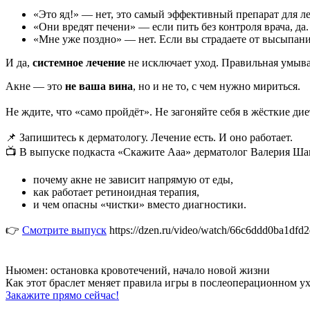
«Это яд!» — нет, это самый эффективный препарат для л
«Они вредят печени» — если пить без контроля врача, да
«Мне уже поздно» — нет. Если вы страдаете от высыпаний
И да,
системное лечение
не исключает уход. Правильная умыва
Акне — это
не ваша вина
, но и не то, с чем нужно мириться.
⠀
Не ждите, что «само пройдёт». Не загоняйте себя в жёсткие ди
⠀
📌 Запишитесь к дерматологу. Лечение есть. И оно работает.
📺 В выпуске подкаста «Скажите Ааа» дерматолог Валерия Ша
почему акне не зависит напрямую от еды,
как работает ретиноидная терапия,
и чем опасны «чистки» вместо диагностики.
👉
Смотрите выпуск
https://dzen.ru/video/watch/66c6ddd0ba1dfd
Ньюмен:
остановка кровотечений, начало новой жизни
Как этот браслет меняет правила игры
в послеоперационном ух
Закажите прямо сейчас!