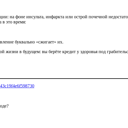
ии: на фоне инсульта, инфаркта или острой почечной недостато
 в это время:
ление буквально «сжигает» их.​
й жизни в будущем: вы берёте кредит у здоровья под грабитель
6e43c19f4e6f598730
оде?