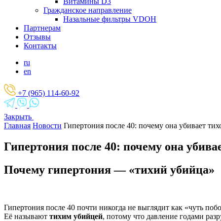
Витамины D3
Гражданское направление
Назальные фильтры VDOH
Партнерам
Отзывы
Контакты
ru
en
+7 (965) 114-60-92
Закрыть
Главная
Новости
Гипертония после 40: почему она убивает тих
Гипертония после 40: почему она убивае
Почему гипертония — «тихий убийца»
Гипертония после 40 почти никогда не выглядит как «чуть побо
Её называют
тихим убийцей
, потому что давление годами разр