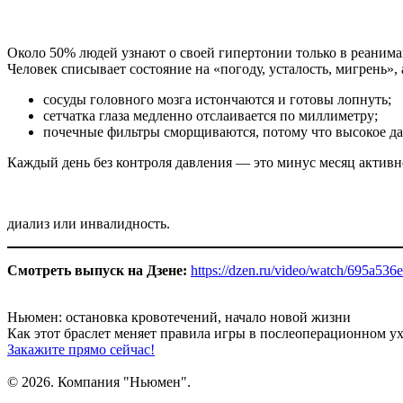
Около 50% людей узнают о своей гипертонии только в реанимац
Человек списывает состояние на «погоду, усталость, мигрень», а
сосуды головного мозга истончаются и готовы лопнуть;
сетчатка глаза медленно отслаивается по миллиметру;
почечные фильтры сморщиваются, потому что высокое дав
Каждый день без контроля давления — это минус месяц активно
диализ или инвалидность.​
Смотреть выпуск на Дзене:
https://dzen.ru/video/watch/695a53
Ньюмен:
остановка кровотечений, начало новой жизни
Как этот браслет меняет правила игры
в послеоперационном ух
Закажите прямо сейчас!
© 2026. Компания "Ньюмен".