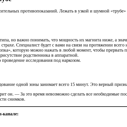
сительных противопоказаний. Лежать в узкой и шумной «трубе» 
па, но важно понимать, что мощность их магнита ниже, а значи
 страхе. Специалист будет с вами на связи на протяжении всего 
нопка», которую можно нажать в любой момент, чтобы прервать п
рисутствие родственника в аппаратной.
 проведение исследования под наркозом.
дование одной зоны занимает всего 15 минут. Это верный призн
орит он. — За это время невозможно сделать все необходимые по
ости снимков.
-канале: