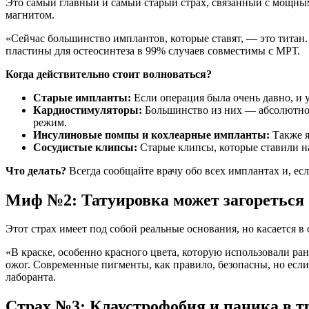
Это самый главный и самый старый страх, связанный с мощным
магнитом.
«Сейчас большинство имплантов, которые ставят, — это титан
пластины для остеосинтеза в 99% случаев совместимы с МРТ.
Когда действительно стоит волноваться?
Старые импланты:
Если операция была очень давно, и у
Кардиостимуляторы:
Большинство из них — абсолютное
режим.
Инсулиновые помпы и кохлеарные импланты:
Также я
Сосудистые клипсы:
Старые клипсы, которые ставили н
Что делать?
Всегда сообщайте врачу обо всех имплантах и, если
Миф №2: Татуировка может загореться
Этот страх имеет под собой реальные основания, но касается в
«В краске, особенно красного цвета, которую использовали ра
ожог. Современные пигменты, как правило, безопасны, но если 
лаборанта.
Страх №3: Клаустрофобия и паника в т