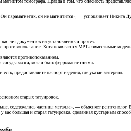
 магнитом томографа. Правда в том, что опасность представля
. Он парамагнетик, он не магнитится», — успокаивает Никита Д
 вас нет документов на установленный протез.
 противопоказание. Хотя появляются МРТ-совместимые модели,
вляются противопоказанием.
а сосуды мозга, могли быть ферромагнитными.
 есть, предоставляйте паспорт изделия, где указан материал.
 основном старых татуировок.
ньше, содержались частицы металла», — объясняет рентгенолог. 
у вас большая и старая татуировка, сделанная кустарным способ
рубе