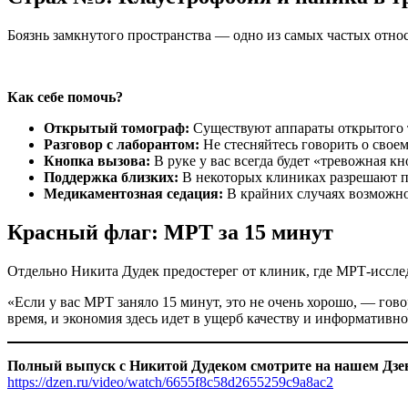
Боязнь замкнутого пространства — одно из самых частых отно
Как себе помочь?
Открытый томограф:
Существуют аппараты открытого ти
Разговор с лаборантом:
Не стесняйтесь говорить о своем
Кнопка вызова:
В руке у вас всегда будет «тревожная к
Поддержка близких:
В некоторых клиниках разрешают п
Медикаментозная седация:
В крайних случаях возможно
Красный флаг: МРТ за 15 минут
Отдельно Никита Дудек предостерег от клиник, где МРТ-иссле
«Если у вас МРТ заняло 15 минут, это не очень хорошо, — гов
время, и экономия здесь идет в ущерб качеству и информативн
Полный выпуск с Никитой Дудеком смотрите на нашем Дзен
https://dzen.ru/video/watch/6655f8c58d2655259c9a8ac2