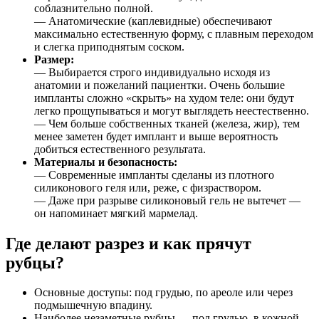
соблазнительно полной.
— Анатомические (каплевидные) обеспечивают
максимально естественную форму, с плавным переходом
и слегка приподнятым соском.
Размер:
— Выбирается строго индивидуально исходя из
анатомии и пожеланий пациентки. Очень большие
импланты сложно «скрыть» на худом теле: они будут
легко прощупываться и могут выглядеть неестественно.
— Чем больше собственных тканей (железа, жир), тем
менее заметен будет имплант и выше вероятность
добиться естественного результата.
Материалы и безопасность:
— Современные импланты сделаны из плотного
силиконового геля или, реже, с физраствором.
— Даже при разрыве силиконовый гель не вытечет —
он напоминает мягкий мармелад.
Где делают разрез и как прячут
рубцы?
Основные доступы: под грудью, по ареоле или через
подмышечную впадину.
Наиболее незаметные рубцы — под грудью, в кожной