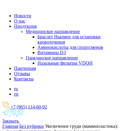
Новости
О нас
Продукция
Медицинское направление
Браслет Ньюмен для остановки
кровотечения
Аминокислоты для спортсменов
Витамины D3
Гражданское направление
Назальные фильтры VDOH
Партнерам
Отзывы
Контакты
ru
en
+7 (965) 114-60-92
Закрыть
Главная
Без рубрики
Увеличение груди (маммопластика):