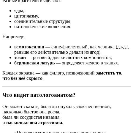
Разные красители выделяют:
ядра,
цитоплазму,
соединительные структуры,
патологические включения.
Например:
гемотоксилин
— сине-фиолетовый, как черника (да-да,
раньше его действительно делали из ягод),
эозин
— розовый, для кислотных компонентов,
берлинская лазурь
— определяет железо в тканях.
Каждая окраска — как фильтр, позволяющий
заметить то,
что без неё скрыто
.
Что видит патологоанатом?
Он может сказать, была ли опухоль злокачественной,
насколько быстро она росла,
была ли сосудистая инвазия,
и
насколько она агрессивна
.
«По маленькому кусочку я могу описать весь