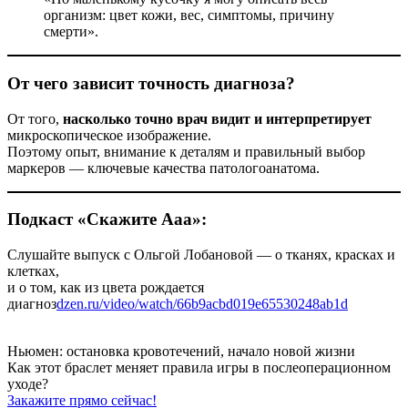
организм: цвет кожи, вес, симптомы, причину
смерти».
От чего зависит точность диагноза?
От того,
насколько точно врач видит и интерпретирует
микроскопическое изображение.
Поэтому опыт, внимание к деталям и правильный выбор
маркеров — ключевые качества патологоанатома.
Подкаст «Скажите Ааа»:
Слушайте выпуск с Ольгой Лобановой — о тканях, красках и
клетках,
и о том, как из цвета рождается
диагноз
dzen.ru/video/watch/66b9acbd019e65530248ab1d
Ньюмен:
остановка кровотечений, начало новой жизни
Как этот браслет меняет правила игры
в послеоперационном
уходе?
Закажите прямо сейчас!