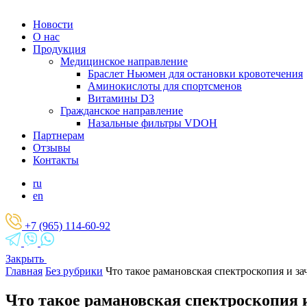
Новости
О нас
Продукция
Медицинское направление
Браслет Ньюмен для остановки кровотечения
Аминокислоты для спортсменов
Витамины D3
Гражданское направление
Назальные фильтры VDOH
Партнерам
Отзывы
Контакты
ru
en
+7 (965) 114-60-92
Закрыть
Главная
Без рубрики
Что такое рамановская спектроскопия и з
Что такое рамановская спектроскопия 