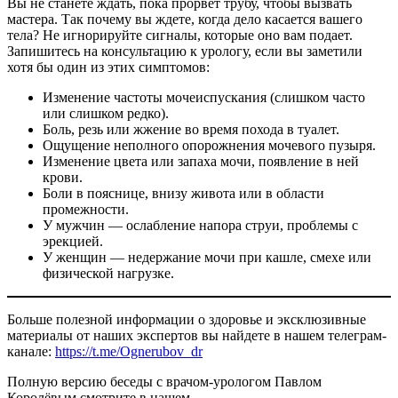
Вы не станете ждать, пока прорвет трубу, чтобы вызвать
мастера. Так почему вы ждете, когда дело касается вашего
тела? Не игнорируйте сигналы, которые оно вам подает.
Запишитесь на консультацию к урологу, если вы заметили
хотя бы один из этих симптомов:
Изменение частоты мочеиспускания (слишком часто
или слишком редко).
Боль, резь или жжение во время похода в туалет.
Ощущение неполного опорожнения мочевого пузыря.
Изменение цвета или запаха мочи, появление в ней
крови.
Боли в пояснице, внизу живота или в области
промежности.
У мужчин — ослабление напора струи, проблемы с
эрекцией.
У женщин — недержание мочи при кашле, смехе или
физической нагрузке.
Больше полезной информации о здоровье и эксклюзивные
материалы от наших экспертов вы найдете в нашем телеграм-
канале:
https://t.me/Ognerubov_dr
Полную версию беседы с врачом-урологом Павлом
Королёвым смотрите в нашем