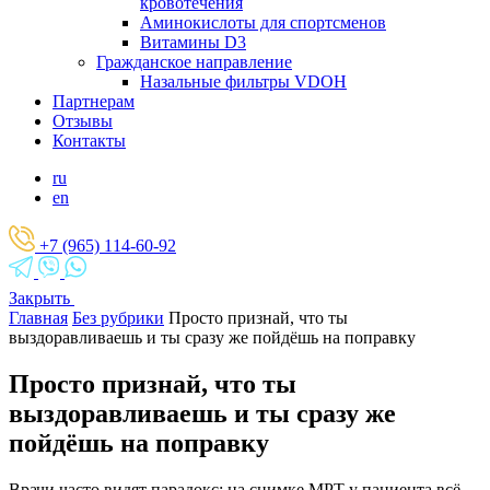
кровотечения
Аминокислоты для спортсменов
Витамины D3
Гражданское направление
Назальные фильтры VDOH
Партнерам
Отзывы
Контакты
ru
en
+7 (965) 114-60-92
Закрыть
Главная
Без рубрики
Просто признай, что ты
выздоравливаешь и ты сразу же пойдёшь на поправку
Просто признай, что ты
выздоравливаешь и ты сразу же
пойдёшь на поправку
Врачи часто видят парадокс: на снимке МРТ у пациента всё